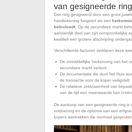
van gesigneerde rin
Een ring gesigneerd door een groot juweli
handtekening fungeert als een
herkomstc
beïnvloedt
. Op de secundaire markt behou
aanzienlijk deel van zijn oorspronkelijke a
kwaliteit een grotere afschrijving ondergaa
Verschillende factoren verklaren deze wee
De onmiddellijke herkenning van het o
secundaire markt verkort.
De documentatie die door het Huis wordt
de transactie voor de koper veiligstelt.
De relatieve zeldzaamheid van bepaalde
van de tijd een meerwaarde kan creër
De aankoop van een gesigneerde ring is d
voldoening en de opbouw van een erfgoed
kopers aantrekken die normaal gesproken 