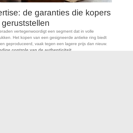
ertise: de garanties die kopers
 geruststellen
eraden vertegenwoordigt een segment dat in volle
tukken. Het kopen van een gesigneerde antieke ring biedt
en geproduceerd, vaak tegen een lagere prijs dan nieuw.
ndige controle van de authenticiteit
.
punten: de conformiteit van het keurmerk met de
tentie van de zetting met de technieken van het Huis, de
 niet-gemelde behandelingen. Zonder deze controle blijft
of verkeerd toegewezen stuk aan te schaffen, vooral via
u deze markt. castafiore, een online marktplaats gewijd
eft meer dan 10.000 stukken van particulieren en
lwagentje van 2.500 €. De catalogus mengt gesigneerde
rde creaties. Elke ring doorloopt een proces van expertise
t aangeboden, en een digitaal authenticiteitscertificaat,
nnen 15 dagen na aankoop verstrekt.