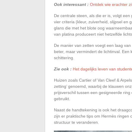
Ook interessant :
Ontdek wie erachter z
De centrale steen, als die er is, volgt e
vier criteria (kleur, zuiverheid, slijpsel 
glans die met het blote oog waarneembaar 
van platina produceert niet hetzelfde lich
De manier van zetten voegt een laag van 
beter, maar vermindert de lichtinval. Een 
schittering.
Zie ook :
Het dagelijks leven van student
Huizen zoals Cartier of Van Cleef & Arpe
zetting’ genoemd, waarbij de klauwen onz
prijsverschil tussen een gesigneerde ring
gebruikt.
Naast de handtekening is ook het draagcom
zijn er praktische tips om Hermès ringen
structuur te veranderen.