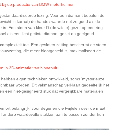
it bij de productie van BMW motorhelmen
en gestandaardiseerde lezing. Voor een diamant bepalen de
en gewicht in karaat) de handelswaarde net zo goed als de
is. Een steen van kleur D (de witste) gezet op een ring
tspel als een licht getinte diamant gezet op geelgoud.
complexiteit toe. Een gesloten zetting beschermt de steen
klauwzetting, die meer blootgesteld is, maximaliseert de
en in 3D-animatie van binnenuit
ls hebben eigen technieken ontwikkeld, soms ‘mysterieuze
ichtbaar worden. Dit vakmanschap verklaart gedeeltelijk het
 en een niet-gesigneerd stuk dat vergelijkbare materialen
fort belangrijk: voor degenen die twijfelen over de maat,
 of andere waardevolle stukken aan te passen zonder hun