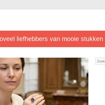
oveel liefhebbers van mooie stukken