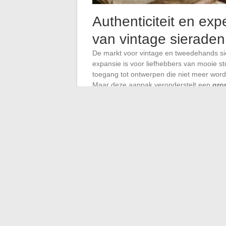
Authenticiteit en exp
van vintage sieraden
De markt voor vintage en tweedehands si
expansie is voor liefhebbers van mooie s
toegang tot ontwerpen die niet meer word
Maar deze aanpak veronderstelt een
gro
De expertise richt zich op verschillende 
veronderstelde productiedatum, de consis
staat van de steen en de afwezigheid van
het risico bestaan om een gemodificeerd 
verkoopkanalen tussen particulieren.
Gespecialiseerde platforms structureren n
aan vintage en tweedehands sieraden, he
professionals, met een gemiddelde winke
stukken van grote Huizen en niet-gesignee
en authenticatie voordat deze te koop word
geregistreerd in de blockchain, wordt bi