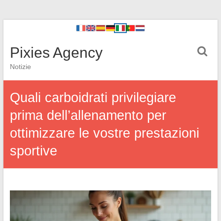
Pixies Agency
Notizie
Quali carboidrati privilegiare
prima dell’allenamento per
ottimizzare le vostre prestazioni
sportive