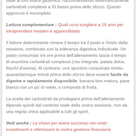
base al loro indice glicemico, raccomandando sistematicamente
carboidrati complessi a IG basso prima dello sforzo. Questo
approccio è incompleto.
Lettura complementare :
Quali corsi scegliere a 16 anni per
intraprendere mestieri e apprendistato
Il fattore determinante rimane il tempo tra il pasto e l’inizio della
sessione, combinato con la tolleranza digestiva individuale. Un
pasto consumato tre ore prima dell’allenamento lascia il tempo
di assorbire carboidrati complessi (riso integrale, patata dolce,
fiocchi d’avena). Al contrario, uno spuntino consumato trenta-
quarantacinque minuti prima dello sforzo deve essere
facile da
digerire e rapidamente disponibile
: banana ben matura, pane
bianco con un po’ di miele, o composta di frutta.
La scelta dei carboidrati da privilegiare prima dell’allenamento
dipende quindi dal contesto reale della vostra sessione, non da
una regola unica applicabile a tutti gli sport.
Vedi anche :
Le chiavi per avere successo nei vostri
investimenti e ottimizzare la vostra gestione finanziaria