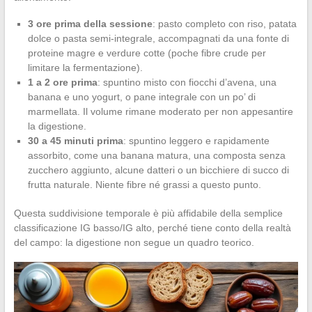
3 ore prima della sessione
: pasto completo con riso, patata
dolce o pasta semi-integrale, accompagnati da una fonte di
proteine magre e verdure cotte (poche fibre crude per
limitare la fermentazione).
1 a 2 ore prima
: spuntino misto con fiocchi d’avena, una
banana e uno yogurt, o pane integrale con un po’ di
marmellata. Il volume rimane moderato per non appesantire
la digestione.
30 a 45 minuti prima
: spuntino leggero e rapidamente
assorbito, come una banana matura, una composta senza
zucchero aggiunto, alcune datteri o un bicchiere di succo di
frutta naturale. Niente fibre né grassi a questo punto.
Questa suddivisione temporale è più affidabile della semplice
classificazione IG basso/IG alto, perché tiene conto della realtà
del campo: la digestione non segue un quadro teorico.