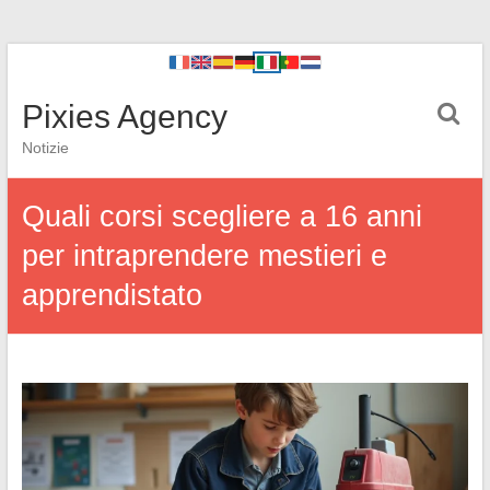
Pixies Agency
Notizie
Quali corsi scegliere a 16 anni
per intraprendere mestieri e
apprendistato