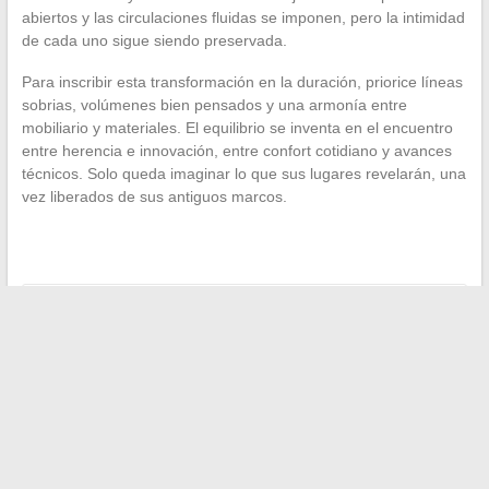
abiertos y las circulaciones fluidas se imponen, pero la intimidad
de cada uno sigue siendo preservada.
Para inscribir esta transformación en la duración, priorice líneas
sobrias, volúmenes bien pensados y una armonía entre
mobiliario y materiales. El equilibrio se inventa en el encuentro
entre herencia e innovación, entre confort cotidiano y avances
técnicos. Solo queda imaginar lo que sus lugares revelarán, una
vez liberados de sus antiguos marcos.
←
Todas las etapas clave para mover y replantar un olivo de
forma segura
Consejos esenciales para cuidar de su salud a diario
→
Buscar