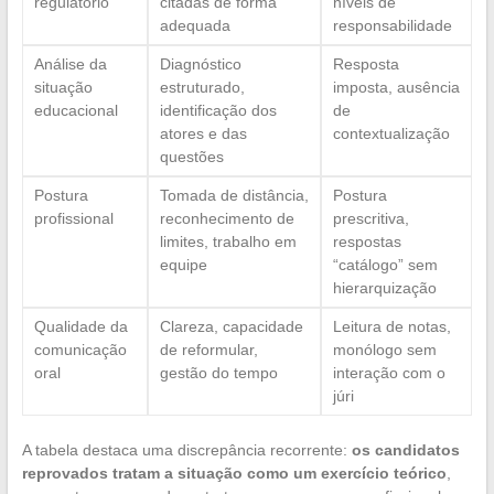
regulatório
citadas de forma
níveis de
adequada
responsabilidade
Análise da
Diagnóstico
Resposta
situação
estruturado,
imposta, ausência
educacional
identificação dos
de
atores e das
contextualização
questões
Postura
Tomada de distância,
Postura
profissional
reconhecimento de
prescritiva,
limites, trabalho em
respostas
equipe
“catálogo” sem
hierarquização
Qualidade da
Clareza, capacidade
Leitura de notas,
comunicação
de reformular,
monólogo sem
oral
gestão do tempo
interação com o
júri
A tabela destaca uma discrepância recorrente:
os candidatos
reprovados tratam a situação como um exercício teórico
,