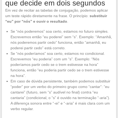
que decide em dois segundos
Em vez de recitar as tabelas de conjugação, podemos aplicar
um teste rápido diretamente na frase. O princípio:
substituir
“eu” por “nós” e ouvir o resultado
.
Se “nós poderemos” soa certo, estamos no futuro simples.
Escrevemos então “eu poderei” sem “s”. Exemplo: “Amanhã,
nós poderemos partir cedo” funciona, então “amanhã, eu
poderei partir cedo” está correto.
Se “nós poderíamos” soa certo, estamos no condicional.
Escrevemos “eu poderia” com um “s”. Exemplo: “Nós
poderíamos partir cedo se o trem estivesse na hora”
funciona, então “eu poderia partir cedo se o trem estivesse
na hora”.
Em caso de dúvida persistente, também podemos substituir
“poder” por um verbo do primeiro grupo como “cantar”: “eu
cantarei” (futuro, sem “s” audível no final) contra “eu
cantaria” (condicional, o “s” é ouvido na terminação “-aria”).
A diferença sonora entre “-ei” e “-aria” é mais clara com um
verbo regular.