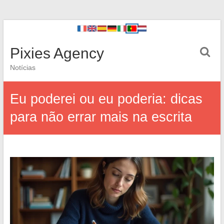
Pixies Agency
Notícias
Eu poderei ou eu poderia: dicas
para não errar mais na escrita