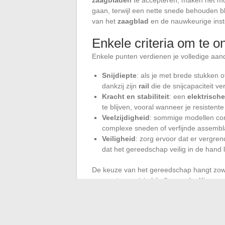
gaan, terwijl een nette snede behouden bl
van het
zaagblad
en de nauwkeurige inst
Enkele criteria om te 
Enkele punten verdienen je volledige aand
Snijdiepte
: als je met brede stukken o
dankzij zijn
rail
die de snijcapaciteit ve
Kracht en stabiliteit
: een
elektrisch
te blijven, vooral wanneer je resistente
Veelzijdigheid
: sommige modellen comb
complexe sneden of verfijnde assembl
Veiligheid
: zorg ervoor dat er vergr
dat het gereedschap veilig in de hand l
De keuze van het gereedschap hangt zow
gewenste precisie bij elke snede. Kiezen
regelmatige werkzaamheden of voor degene
Daarentegen behoudt de
handverstekza
of voor nauwkeurig werk op kleine profiel