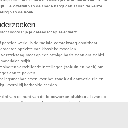
ijft. De kwaliteit van de snede hangt dan af van de keuze
elling van de
hoek
.
onderzoeken
acht voordat je je gereedschap selecteert:
f panelen werkt, is de
radiale verstekzaag
onmisbaar
rgroot ten opzichte van klassieke modellen.
e verstekzaag
moet op een stevige basis staan om stabiel
 materialen snijdt.
ineren verschillende instellingen (
schuin
en
hoek
) om
ages aan te pakken.
endelingsmechanismen voor het
zaagblad
aanwezig zijn en
igt, vooral bij herhaalde sneden.
el af van de aard van de
te bewerken stukken
als van de
 voor een
radiale verstekzaag
wordt relevant voor
n die willen opschalen in kracht en veelzijdigheid.
ag
zijn relevantie bij afwerkingswerkzaamheden, renovaties
en.