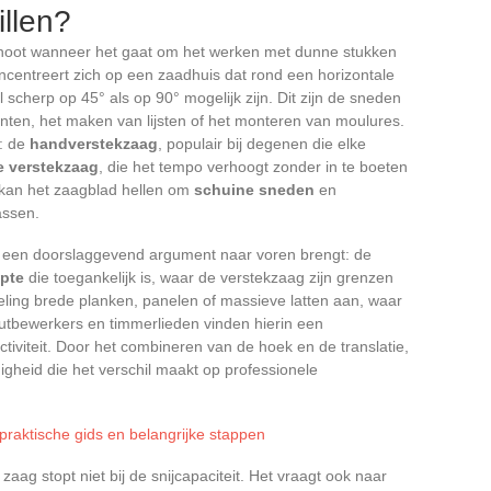
llen?
oot wanneer het gaat om het werken met dunne stukken
oncentreert zich op een zaadhuis dat rond een horizontale
 scherp op 45° als op 90° mogelijk zijn. Dit zijn de sneden
linten, het maken van lijsten of het monteren van moulures.
: de
handverstekzaag
, populair bij degenen die elke
e verstekzaag
, die het tempo verhoogt zonder in te boeten
 kan het zaagblad hellen om
schuine sneden
en
assen.
 een doorslaggevend argument naar voren brengt: de
epte
die toegankelijk is, waar de verstekzaag zijn grenzen
eling brede planken, panelen of massieve latten aan, waar
utbewerkers en timmerlieden vinden hierin een
iviteit. Door het combineren van de hoek en de translatie,
igheid die het verschil maakt op professionele
: praktische gids en belangrijke stappen
zaag stopt niet bij de snijcapaciteit. Het vraagt ook naar