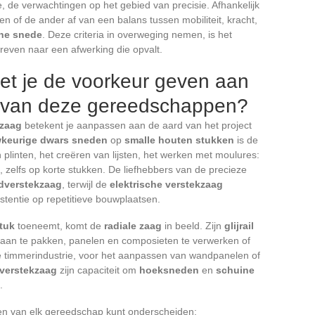
e, de verwachtingen op het gebied van precisie. Afhankelijk
en of de ander af van een balans tussen mobiliteit, kracht,
ne snede
. Deze criteria in overweging nemen, is het
reven naar een afwerking die opvalt.
et je de voorkeur geven aan
r van deze gereedschappen?
 zaag
betekent je aanpassen aan de aard van het project
keurige dwars sneden
op
smalle houten stukken
is de
plinten, het creëren van lijsten, het werken met moulures:
zelfs op korte stukken. De liefhebbers van de precieze
dverstekzaag
, terwijl de
elektrische verstekzaag
istentie op repetitieve bouwplaatsen.
tuk
toeneemt, komt de
radiale zaag
in beeld. Zijn
glijrail
aan te pakken, panelen en composieten te verwerken of
de timmerindustrie, voor het aanpassen van wandpanelen of
 verstekzaag
zijn capaciteit om
hoeksneden
en
schuine
.
ngen van elk gereedschap kunt onderscheiden: