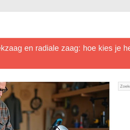
kzaag en radiale zaag: hoe kies je he