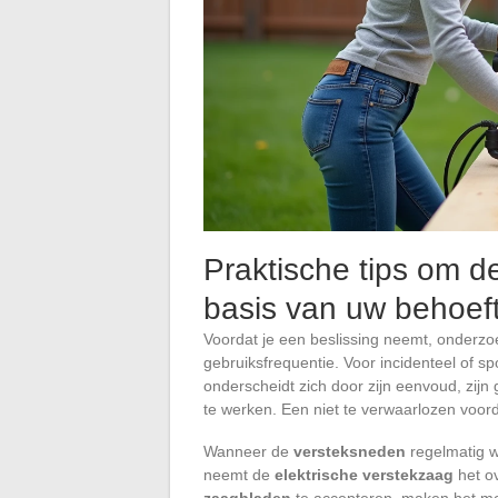
Praktische tips om 
basis van uw behoef
Voordat je een beslissing neemt, onderzo
gebruiksfrequentie. Voor incidenteel of s
onderscheidt zich door zijn eenvoud, zijn
te werken. Een niet te verwaarlozen voor
Wanneer de
versteksneden
regelmatig w
neemt de
elektrische verstekzaag
het ov
zaagbladen
te accepteren, maken het mo