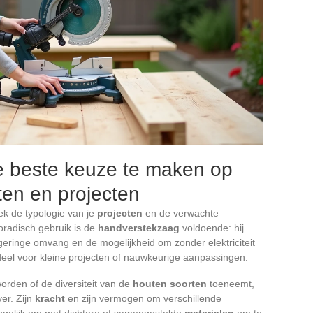
de beste keuze te maken op
ten en projecten
ek de typologie van je
projecten
en de verwachte
poradisch gebruik is de
handverstekzaag
voldoende: hij
 geringe omvang en de mogelijkheid om zonder elektriciteit
deel voor kleine projecten of nauwkeurige aanpassingen.
orden of de diversiteit van de
houten soorten
toeneemt,
er. Zijn
kracht
en zijn vermogen om verschillende
gelijk om met dichtere of samengestelde
materialen
om te