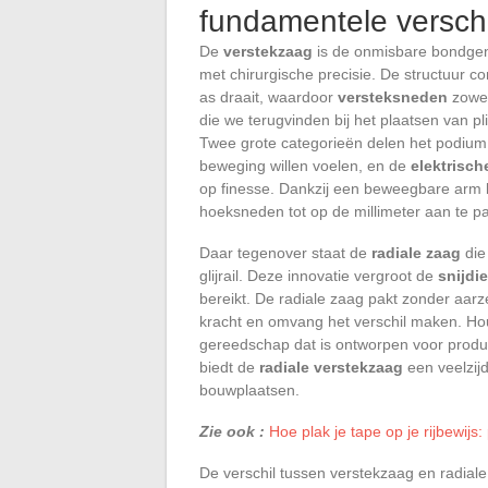
fundamentele verschi
De
verstekzaag
is de onmisbare bondgen
met chirurgische precisie. De structuur c
as draait, waardoor
versteksneden
zowel
die we terugvinden bij het plaatsen van p
Twee grote categorieën delen het podium
beweging willen voelen, en de
elektrisch
op finesse. Dankzij een beweegbare arm
hoeksneden tot op de millimeter aan te p
Daar tegenover staat de
radiale zaag
die
glijrail. Deze innovatie vergroot de
snijdi
bereikt. De radiale zaag pakt zonder aarz
kracht en omvang het verschil maken. Ho
gereedschap dat is ontworpen voor product
biedt de
radiale verstekzaag
een veelzijd
bouwplaatsen.
Zie ook :
Hoe plak je tape op je rijbewijs
De verschil tussen verstekzaag en radiale 