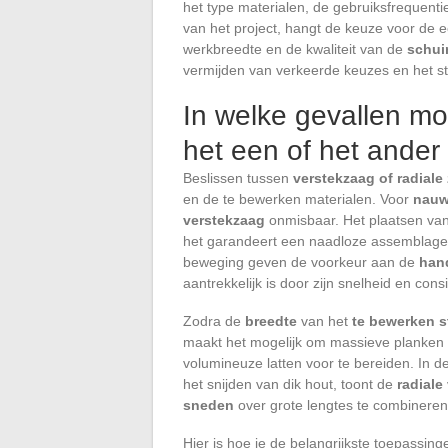
het type materialen, de gebruiksfrequenti
van het project, hangt de keuze voor de e
werkbreedte en de kwaliteit van de
schui
vermijden van verkeerde keuzes en het st
In welke gevallen mo
het een of het ande
Beslissen tussen
verstekzaag of radiale
en de te bewerken materialen. Voor
nauw
verstekzaag
onmisbaar. Het plaatsen van 
het garandeert een naadloze assemblage, 
beweging geven de voorkeur aan de
han
aantrekkelijk is door zijn snelheid en cons
Zodra de
breedte
van het
te bewerken s
maakt het mogelijk om massieve planken 
volumineuze latten voor te bereiden. In 
het snijden van dik hout, toont de
radiale
sneden
over grote lengtes te combineren
Hier is hoe je de belangrijkste toepassi