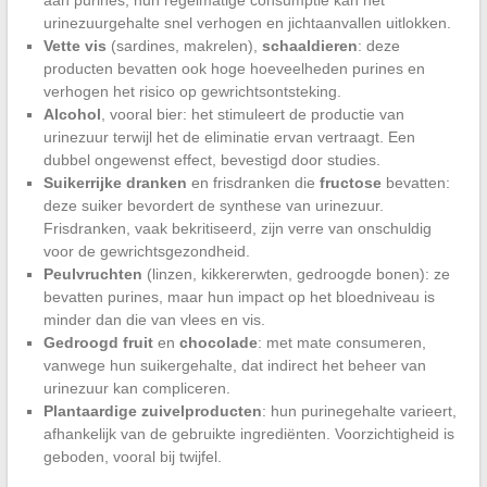
urinezuurgehalte snel verhogen en jichtaanvallen uitlokken.
Vette vis
(sardines, makrelen),
schaaldieren
: deze
producten bevatten ook hoge hoeveelheden purines en
verhogen het risico op gewrichtsontsteking.
Alcohol
, vooral bier: het stimuleert de productie van
urinezuur terwijl het de eliminatie ervan vertraagt. Een
dubbel ongewenst effect, bevestigd door studies.
Suikerrijke dranken
en frisdranken die
fructose
bevatten:
deze suiker bevordert de synthese van urinezuur.
Frisdranken, vaak bekritiseerd, zijn verre van onschuldig
voor de gewrichtsgezondheid.
Peulvruchten
(linzen, kikkererwten, gedroogde bonen): ze
bevatten purines, maar hun impact op het bloedniveau is
minder dan die van vlees en vis.
Gedroogd fruit
en
chocolade
: met mate consumeren,
vanwege hun suikergehalte, dat indirect het beheer van
urinezuur kan compliceren.
Plantaardige zuivelproducten
: hun purinegehalte varieert,
afhankelijk van de gebruikte ingrediënten. Voorzichtigheid is
geboden, vooral bij twijfel.