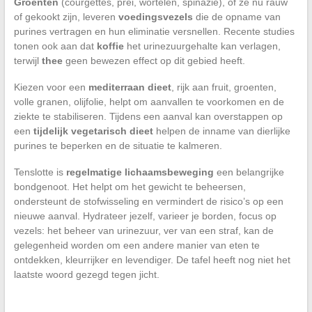
Groenten
(courgettes, prei, wortelen, spinazie), of ze nu rauw
of gekookt zijn, leveren
voedingsvezels
die de opname van
purines vertragen en hun eliminatie versnellen. Recente studies
tonen ook aan dat
koffie
het urinezuurgehalte kan verlagen,
terwijl
thee
geen bewezen effect op dit gebied heeft.
Kiezen voor een
mediterraan dieet
, rijk aan fruit, groenten,
volle granen, olijfolie, helpt om aanvallen te voorkomen en de
ziekte te stabiliseren. Tijdens een aanval kan overstappen op
een
tijdelijk vegetarisch dieet
helpen de inname van dierlijke
purines te beperken en de situatie te kalmeren.
Tenslotte is
regelmatige lichaamsbeweging
een belangrijke
bondgenoot. Het helpt om het gewicht te beheersen,
ondersteunt de stofwisseling en vermindert de risico’s op een
nieuwe aanval. Hydrateer jezelf, varieer je borden, focus op
vezels: het beheer van urinezuur, ver van een straf, kan de
gelegenheid worden om een andere manier van eten te
ontdekken, kleurrijker en levendiger. De tafel heeft nog niet het
laatste woord gezegd tegen jicht.