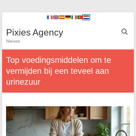
Pixies Agency
Nieuws
Top voedingsmiddelen om te
vermijden bij een teveel aan
urinezuur