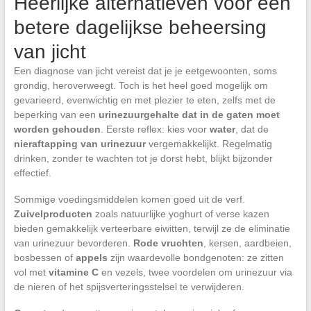
Heerlijke alternatieven voor een
betere dagelijkse beheersing
van jicht
Een diagnose van jicht vereist dat je je eetgewoonten, soms
grondig, heroverweegt. Toch is het heel goed mogelijk om
gevarieerd, evenwichtig en met plezier te eten, zelfs met de
beperking van een
urinezuurgehalte dat in de gaten moet
worden gehouden
. Eerste reflex: kies voor
water
, dat de
nieraftapping van urinezuur
vergemakkelijkt. Regelmatig
drinken, zonder te wachten tot je dorst hebt, blijkt bijzonder
effectief.
Sommige voedingsmiddelen komen goed uit de verf.
Zuivelproducten
zoals natuurlijke yoghurt of verse kazen
bieden gemakkelijk verteerbare eiwitten, terwijl ze de eliminatie
van urinezuur bevorderen.
Rode vruchten
, kersen, aardbeien,
bosbessen of
appels
zijn waardevolle bondgenoten: ze zitten
vol met
vitamine C
en vezels, twee voordelen om urinezuur via
de nieren of het spijsverteringsstelsel te verwijderen.