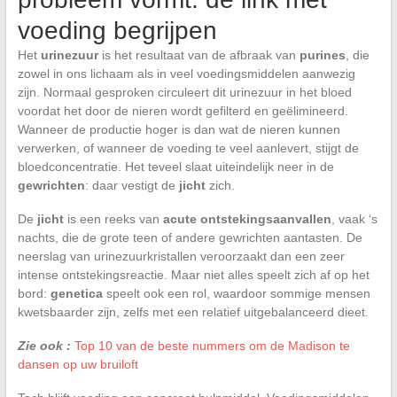
voeding begrijpen
Het
urinezuur
is het resultaat van de afbraak van
purines
, die
zowel in ons lichaam als in veel voedingsmiddelen aanwezig
zijn. Normaal gesproken circuleert dit urinezuur in het bloed
voordat het door de nieren wordt gefilterd en geëlimineerd.
Wanneer de productie hoger is dan wat de nieren kunnen
verwerken, of wanneer de voeding te veel aanlevert, stijgt de
bloedconcentratie. Het teveel slaat uiteindelijk neer in de
gewrichten
: daar vestigt de
jicht
zich.
De
jicht
is een reeks van
acute ontstekingsaanvallen
, vaak ‘s
nachts, die de grote teen of andere gewrichten aantasten. De
neerslag van urinezuurkristallen veroorzaakt dan een zeer
intense ontstekingsreactie. Maar niet alles speelt zich af op het
bord:
genetica
speelt ook een rol, waardoor sommige mensen
kwetsbaarder zijn, zelfs met een relatief uitgebalanceerd dieet.
Zie ook :
Top 10 van de beste nummers om de Madison te
dansen op uw bruiloft