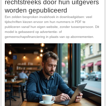
rechtstreeks door hun uitgevers
worden gepubliceerd
Een zelden besproken invalshoek in downloadgidsen: veel
tijdschriften kiezen ervoor om hun nummers in PDF te
publiceren vanaf hun eigen website, zonder tussenpersoon. Dit
model is gebaseerd op advertentie- of
gemeenschapsfinanciering in plaats van op abonnementen.