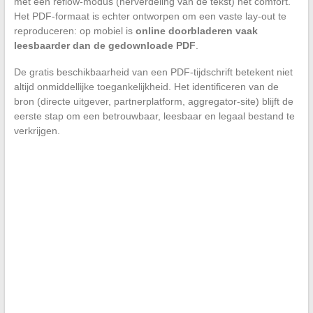
met een reflow-modus (herverdeling van de tekst) het comfort.
Het PDF-formaat is echter ontworpen om een vaste lay-out te
reproduceren: op mobiel is
online doorbladeren vaak
leesbaarder dan de gedownloade PDF
.
De gratis beschikbaarheid van een PDF-tijdschrift betekent niet
altijd onmiddellijke toegankelijkheid. Het identificeren van de
bron (directe uitgever, partnerplatform, aggregator-site) blijft de
eerste stap om een betrouwbaar, leesbaar en legaal bestand te
verkrijgen.