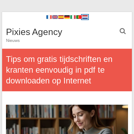
Pixies Agency
Nieuws
Tips om gratis tijdschriften en
kranten eenvoudig in pdf te
downloaden op Internet