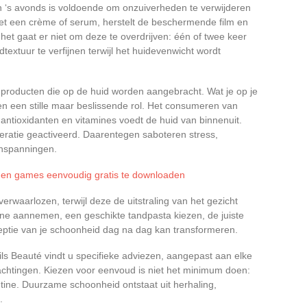
en ‘s avonds is voldoende om onzuiverheden te verwijderen
 met een crème of serum, herstelt de beschermende film en
et gaat er niet om deze te overdrijven: één of twee keer
dtextuur te verfijnen terwijl het huidevenwicht wordt
de producten die op de huid worden aangebracht. Wat je op je
len een stille maar beslissende rol. Het consumeren van
 antioxidanten en vitamines voedt de huid van binnenuit.
neratie geactiveerd. Daarentegen saboteren stress,
 inspanningen.
es en games eenvoudig gratis te downloaden
rwaarlozen, terwijl deze de uitstraling van het gezicht
ëne aannemen, een geschikte tandpasta kiezen, de juiste
ceptie van je schoonheid dag na dag kan transformeren.
s Beauté vindt u specifieke adviezen, aangepast aan elke
wachtingen. Kiezen voor eenvoud is niet het minimum doen:
tine. Duurzame schoonheid ontstaat uit herhaling,
.