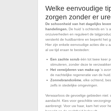
Welke eenvoudige tips
zorgen zonder er ur
De schoonheid van het dagelijks leven
handelingen.
De huid ‘s ochtends en ‘s a
onzuiverheden en reguleert de talgproduc
versterkt de huidbarrière en beperkt het 
Hier zijn enkele eenvoudige acties die u 
al uw tijd eraan te besteden:
Een zachte scrub
één tot twee keer p
stimuleren, zonder deze te verzwakke
Het verwijderen van make-up
‘s avo
de nachtelijke regeneratie van de huid
Zonnebrandcrème
, elke ochtend, bes
zelfs in stedelijke omgevingen.
Verwaarloos de gevoelige gebieden niet: 
aandacht. Kies voor geschikte verzorging
aanbrengt. Voor uw haar, kam het voor he
beperkt en de zachtheid behoudt.