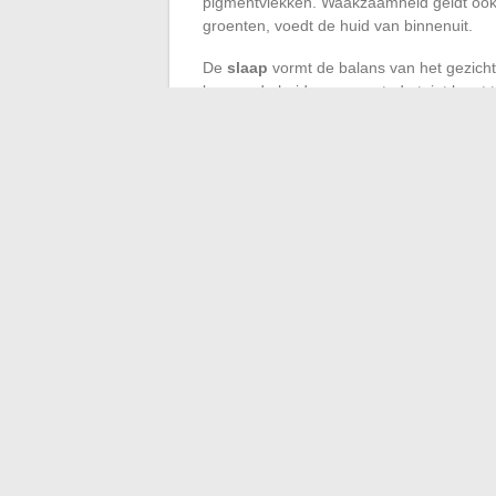
pigmentvlekken. Waakzaamheid geldt ook vo
groenten, voedt de huid van binnenuit.
De
slaap
vormt de balans van het gezicht.
kamer: de huid regenerert, de teint komt t
bloedsomloop en biedt de teint een opmer
Een nauwkeurige poetsbeurt, vergezeld va
zoals Signal Dentifrice White Now, onthul
Uiteindelijk wordt ware schoonheid geschre
geven aan de jacht op trends. Een stralen
luxe is je goed voelen in je huid, elke dag.
←
Alle autonieuws: nieuwigheden, tests, 
Zwangerschap van Anne Saurat-D