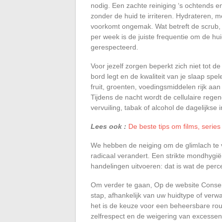
nodig. Een zachte reiniging ‘s ochtends 
zonder de huid te irriteren. Hydrateren,
voorkomt ongemak. Wat betreft de scrub, h
per week is de juiste frequentie om de hui
gerespecteerd.
Voor jezelf zorgen beperkt zich niet tot 
bord legt en de kwaliteit van je slaap spe
fruit, groenten, voedingsmiddelen rijk aan
Tijdens de nacht wordt de cellulaire rege
vervuiling, tabak of alcohol de dagelijkse
Lees ook :
De beste tips om films, seri
We hebben de neiging om de glimlach te ve
radicaal verandert. Een strikte mondhygi
handelingen uitvoeren: dat is wat de per
Om verder te gaan, Op de website Conseil
stap, afhankelijk van uw huidtype of ver
het is de keuze voor een beheersbare rou
zelfrespect en de weigering van excessen