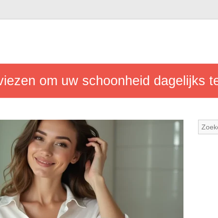
viezen om uw schoonheid dagelijks t