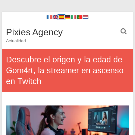
Pixies Agency
Actualidad
Descubre el origen y la edad de
Gom4rt, la streamer en ascenso
en Twitch