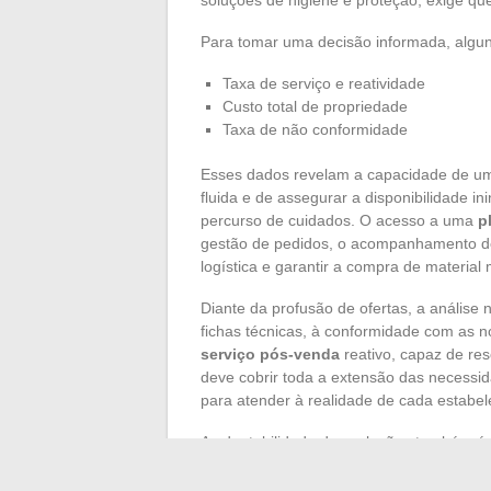
Para tomar uma decisão informada, algu
Taxa de serviço e reatividade
Custo total de propriedade
Taxa de não conformidade
Esses dados revelam a capacidade de um
fluida e de assegurar a disponibilidade 
percurso de cuidados. O acesso a uma
p
gestão de pedidos, o acompanhamento de 
logística e garantir a compra de material
Diante da profusão de ofertas, a análise 
fichas técnicas, à conformidade com as 
serviço pós-venda
reativo, capaz de res
deve cobrir toda a extensão das necessid
para atender à realidade de cada estabel
A adaptabilidade das soluções também é d
práticas do campo, modularidade que per
grande hospital. Os
profissionais de sa