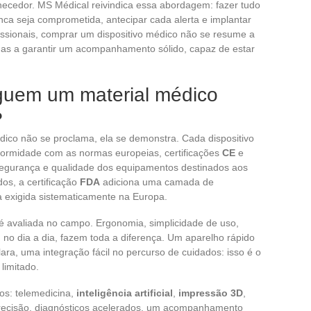
necedor. MS Médical reivindica essa abordagem: fazer tudo
ca seja comprometida, antecipar cada alerta e implantar
issionais, comprar um dispositivo médico não se resume a
 mas a garantir um acompanhamento sólido, capaz de estar
inguem um material médico
?
co não se proclama, ela se demonstra. Cada dispositivo
nformidade com as normas europeias, certificações
CE
e
gurança e qualidade dos equipamentos destinados aos
os, a certificação
FDA
adiciona uma camada de
 exigida sistematicamente na Europa.
é avaliada no campo. Ergonomia, simplicidade de uso,
, no dia a dia, fazem toda a diferença. Um aparelho rápido
ara, uma integração fácil no percurso de cuidados: isso é o
limitado.
os: telemedicina,
inteligência artificial
,
impressão 3D
,
cisão, diagnósticos acelerados, um acompanhamento