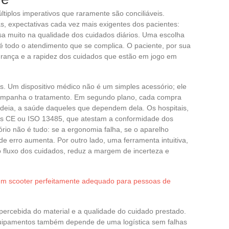
tiplos imperativos que raramente são conciliáveis.
as, expectativas cada vez mais exigentes dos pacientes:
sa muito na qualidade dos cuidados diários. Uma escolha
é todo o atendimento que se complica. O paciente, por sua
rança e a rapidez dos cuidados que estão em jogo em
. Um dispositivo médico não é um simples acessório; ele
acompanha o tratamento. Em segundo plano, cada compra
adeia, a saúde daqueles que dependem dela. Os hospitais,
mas CE ou ISO 13485, que atestam a conformidade dos
ório não é tudo: se a ergonomia falha, se o aparelho
e erro aumenta. Por outro lado, uma ferramenta intuitiva,
o fluxo dos cuidados, reduz a margem de incerteza e
m scooter perfeitamente adequado para pessoas de
ercebida do material e a qualidade do cuidado prestado.
uipamentos também depende de uma logística sem falhas