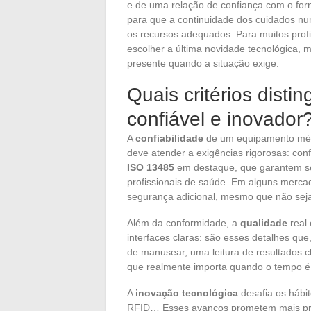
e de uma relação de confiança com o for
para que a continuidade dos cuidados nun
os recursos adequados. Para muitos prof
escolher a última novidade tecnológica,
presente quando a situação exige.
Quais critérios dist
confiável e inovador
A
confiabilidade
de um equipamento médi
deve atender a exigências rigorosas: co
ISO 13485
em destaque, que garantem se
profissionais de saúde. Em alguns mercad
segurança adicional, mesmo que não seja
Além da conformidade, a
qualidade
real 
interfaces claras: são esses detalhes que
de manusear, uma leitura de resultados cl
que realmente importa quando o tempo é 
A
inovação tecnológica
desafia os hábit
RFID… Esses avanços prometem mais pre