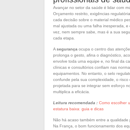
Avançar no setor da saúde é lidar com múl
Orçamento restrito, exigências regulatóri
cada decisão sobre o material médico pe
mal ajustada ou uma falha inesperada, e 
vez, nem sempre sabe, mas é a sua segu
cada etapa.
A
segurança
ocupa o centro das atenções
prolonga o gesto, afina o diagnóstico, 
envolve toda uma equipe e, no final da c
clínicas e consultórios confiam nas nor
equipamentos. No entanto, o selo regulat
confunde pela sua complexidade, o risco d
projetada para se integrar sem esforço n
multiplica a eficácia.
Leitura recomendada :
Como escolher u
estatura baixa: guia e dicas
Não há acaso também entre a qualidade p
Na França, o bom funcionamento dos eq