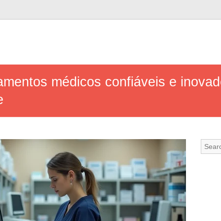
mentos médicos confiáveis e inovad
e