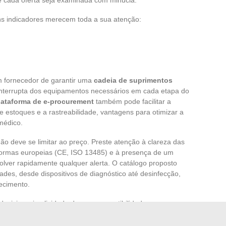
ns indicadores merecem toda a sua atenção:
 fornecedor de garantir uma
cadeia de suprimentos
ininterrupta dos equipamentos necessários em cada etapa do
lataforma de e-procurement
também pode facilitar a
estoques e a rastreabilidade, vantagens para otimizar a
 médico.
não deve se limitar ao preço. Preste atenção à clareza das
normas europeias (CE, ISO 13485) e à presença de um
olver rapidamente qualquer alerta. O catálogo proposto
ades, desde dispositivos de diagnóstico até desinfecção,
ecimento.
ecisiva: simplicidade de uso, compatibilidade com as
mite equipar tanto um consultório isolado quanto um
úde
esperam ferramentas robustas, inovadoras e