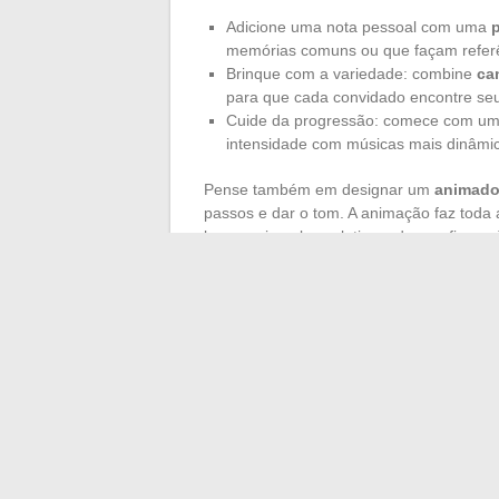
Adicione uma nota pessoal com uma
p
memórias comuns ou que façam referên
Brinque com a variedade: combine
ca
para que cada convidado encontre se
Cuide da progressão: comece com um 
intensidade com músicas mais dinâmic
Pense também em designar um
animado
passos e dar o tom. A animação faz toda 
lançar o impulso coletivo e dar confianç
Mia Frye
para estruturar a sequência, e
playlist se adapte perfeitamente ao madis
aquelas cuja estrutura destaca o passo b
título inesperado, um aceno cúmplice ao 
A boa playlist madison é aquela que faz 
que transforma uma noite em um moment