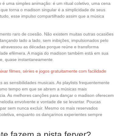
é uma simples animação: é um ritual coletivo, uma cena
que torna o madison singular é a simplicidade de seus
 tudo, esse impulso compartilhado assim que a música
ento raro de coesão. Não existem muitas outras ocasiões
 dançando lado a lado, sem inibições, impulsionados pelo
atravessou as décadas porque reúne e transforma
dade efêmera. A magia do madison também está em sua
e, quase instantaneamente.
xar filmes, séries e jogos gratuitamente com facilidade
as as sensibilidades musicais. As playlists frequentemente
esmo tempo em que se abrem a músicas mais
cia. As melhores canções para dançar o madison oferecem
, melodia envolvente e vontade de se levantar. Poucas
ipar sem nunca excluir. Mesmo os mais reservados
coletiva, enquanto os dançarinos experientes sempre
te fazem a pista ferver?