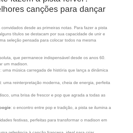
lhores canções para dançar
onvidados desde as primeiras notas. Para fazer a pista
 alguns títulos se destacam por sua capacidade de unir e
 uma seleção pensada para colocar todos na mesma
bsoluta, que permanece indispensável desde os anos 60.
iar um madison.
o
: uma música carregada de história que lança a dinâmica
t
: uma reinterpretação moderna, cheia de energia, perfeita
disco, uma brisa de frescor e pop que agrada a todas as
oogie
: o encontro entre pop e tradição, a pista se ilumina a
ridades festivas, perfeitas para transformar o madison em
 uma referência à canção francesa, ideal para criar