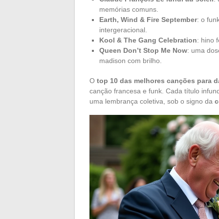
memórias comuns.
Earth, Wind & Fire September
: o fun
intergeracional.
Kool & The Gang Celebration
: hino 
Queen Don’t Stop Me Now
: uma dose
madison com brilho.
O
top 10 das melhores canções para 
canção francesa e funk. Cada título infun
uma lembrança coletiva, sob o signo da
c