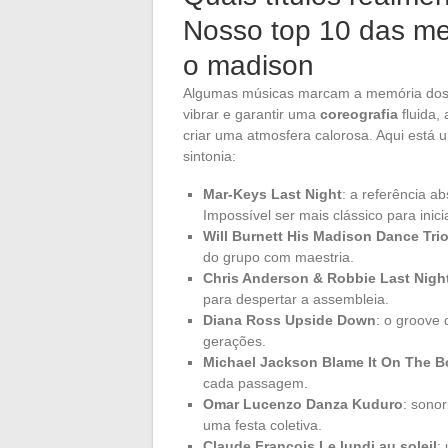
Nosso top 10 das me
o madison
Algumas músicas marcam a memória dos c
vibrar e garantir uma
coreografia
fluida,
criar uma atmosfera calorosa. Aqui está
sintonia:
Mar-Keys Last Night
: a referência a
Impossível ser mais clássico para inic
Will Burnett His Madison Dance Tri
do grupo com maestria.
Chris Anderson & Robbie Last Nigh
para despertar a assembleia.
Diana Ross Upside Down
: o groove 
gerações.
Michael Jackson Blame It On The B
cada passagem.
Omar Lucenzo Danza Kuduro
: sono
uma festa coletiva.
Claude François Le lundi au soleil
: