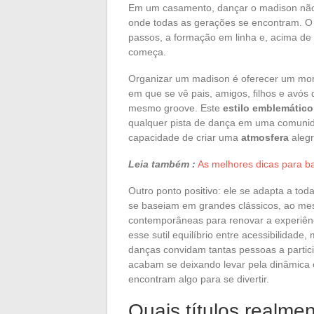
Em um casamento, dançar o madison não 
onde todas as gerações se encontram. O 
passos, a formação em linha e, acima de
começa.
Organizar um madison é oferecer um mom
em que se vê pais, amigos, filhos e avós
mesmo groove. Este
estilo emblemático
qualquer pista de dança em uma comuni
capacidade de criar uma
atmosfera
alegr
Leia também :
As melhores dicas para bai
Outro ponto positivo: ele se adapta a tod
se baseiam em grandes clássicos, ao m
contemporâneas para renovar a experiên
esse sutil equilíbrio entre acessibilidade
danças convidam tantas pessoas a partic
acabam se deixando levar pela dinâmica 
encontram algo para se divertir.
Quais títulos realmen