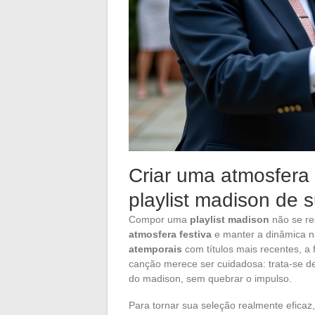
Criar uma atmosfera 
playlist madison de 
Compor uma
playlist madison
não se re
atmosfera festiva
e manter a dinâmica na 
atemporais
com títulos mais recentes, a 
canção merece ser cuidadosa: trata-se d
do madison, sem quebrar o impulso.
Para tornar sua seleção realmente eficaz