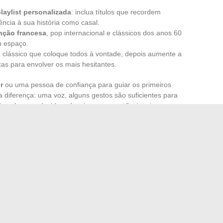
laylist personalizada
: inclua títulos que recordem
cia à sua história como casal.
nção francesa
, pop internacional e clássicos dos anos 60
u espaço.
clássico que coloque todos à vontade, depois aumente a
as para envolver os mais hesitantes.
r
ou uma pessoa de confiança para guiar os primeiros
a diferença: uma voz, alguns gestos são suficientes para
a àqueles que duvidam. Inspire-se em profissionais como
nquanto deixa espaço para a espontaneidade. Para que sua
on, é melhor evitar músicas muito lentas e priorizar
ásico. Por fim, não hesite em surpreender inserindo um
seu casal, que ficará gravado na memória.
o tempo esquecer, reúne e imprime à festa esse algo a mais
o inesquecível.