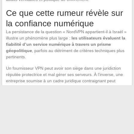
Ce que cette rumeur révèle sur
la confiance numérique
La persistance de la question « NordVPN appartient-il à Israël »
illustre un phénomène plus large :
les utilisateurs évaluent la
fiabilité d’un service numérique à travers un prisme
géopolitique
, parfois au détriment de critères techniques plus
pertinents.
Un fournisseur VPN peut avoir son siège dans une juridiction
réputée protectrice et mal gérer ses serveurs. À l’inverse, une
entreprise soumise à un cadre juridique contraignant peut
compenser par des audits rigoureux et un chiffrement de bout
en bout.
La nationalité d’un VPN ne prédit pas son niveau
réel de protection.
Certains utilisateurs refusent catégoriquement tout service lié,
même indirectement, à certains États, tandis que d’autres
privilégient les résultats d’audits techniques. Les deux
approches coexistent, et aucune ne garantit à elle seule une