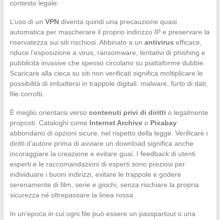
contesto legale.
L’uso di un
VPN
diventa quindi una precauzione quasi
automatica per mascherare il proprio indirizzo IP e preservare la
riservatezza sui siti rischiosi. Abbinato a un
antivirus
efficace,
riduce l’esposizione a virus, ransomware, tentativi di phishing e
pubblicità invasive che spesso circolano su piattaforme dubbie.
Scaricare alla cieca su siti non verificati significa moltiplicare le
possibilità di imbattersi in trappole digitali: malware, furto di dati,
file corrotti.
È meglio orientarsi verso
contenuti privi di diritti
o legalmente
proposti. Cataloghi come
Internet Archive
o
Pixabay
abbondano di opzioni sicure, nel rispetto della legge. Verificare i
diritti d’autore prima di avviare un download significa anche
incoraggiare la creazione e evitare guai. I feedback di utenti
esperti e le raccomandazioni di esperti sono preziosi per
individuare i buoni indirizzi, evitare le trappole e godere
serenamente di film, serie e giochi, senza rischiare la propria
sicurezza né oltrepassare la linea rossa.
In un’epoca in cui ogni file può essere un passpartout o una