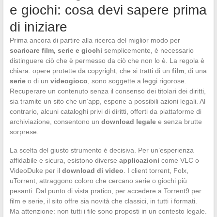
e giochi: cosa devi sapere prima
di iniziare
Prima ancora di partire alla ricerca del miglior modo per
scaricare film, serie e giochi
semplicemente, è necessario
distinguere ciò che è permesso da ciò che non lo è. La regola è
chiara: opere protette da copyright, che si tratti di un
film
, di una
serie
o di un
videogioco
, sono soggette a leggi rigorose.
Recuperare un contenuto senza il consenso dei titolari dei diritti,
sia tramite un sito che un’app, espone a possibili azioni legali. Al
contrario, alcuni cataloghi privi di diritti, offerti da piattaforme di
archiviazione, consentono un
download legale
e senza brutte
sorprese.
La scelta del giusto strumento è decisiva. Per un’esperienza
affidabile e sicura, esistono diverse
applicazioni
come VLC o
VideoDuke per il
download di video
. I client torrent, Folx,
uTorrent, attraggono coloro che cercano serie o giochi più
pesanti. Dal punto di vista pratico, per accedere a Torrent9 per
film e serie, il sito offre sia novità che classici, in tutti i formati.
Ma attenzione: non tutti i file sono proposti in un contesto legale.