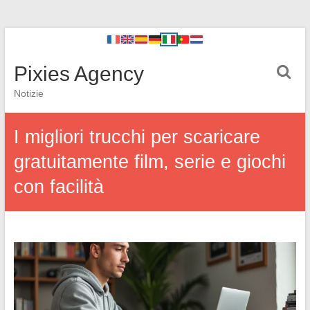
Pixies Agency
Notizie
I migliori trucchi per scaricare
gratuitamente film, serie e giochi
con facilità