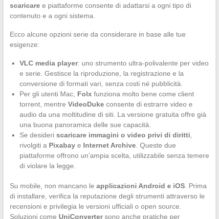
scaricare
e piattaforme consente di adattarsi a ogni tipo di
contenuto e a ogni sistema.
Ecco alcune opzioni serie da considerare in base alle tue
esigenze:
VLC media player
: uno strumento ultra-polivalente per video
e serie. Gestisce la riproduzione, la registrazione e la
conversione di formati vari, senza costi né pubblicità.
Per gli utenti Mac,
Folx
funziona molto bene come client
torrent, mentre
VideoDuke
consente di estrarre video e
audio da una moltitudine di siti. La versione gratuita offre già
una buona panoramica delle sue capacità.
Se desideri
scaricare immagini o video privi di diritti
,
rivolgiti a
Pixabay
e
Internet Archive
. Queste due
piattaforme offrono un’ampia scelta, utilizzabile senza temere
di violare la legge.
Su mobile, non mancano le
applicazioni Android e iOS
. Prima
di installare, verifica la reputazione degli strumenti attraverso le
recensioni e privilegia le versioni ufficiali o open source.
Soluzioni come
UniConverter
sono anche pratiche per