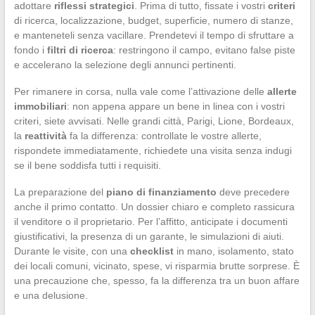
adottare
riflessi strategici
. Prima di tutto, fissate i vostri
criteri
di ricerca, localizzazione, budget, superficie, numero di stanze,
e manteneteli senza vacillare. Prendetevi il tempo di sfruttare a
fondo i
filtri di ricerca
: restringono il campo, evitano false piste
e accelerano la selezione degli annunci pertinenti.
Per rimanere in corsa, nulla vale come l’attivazione delle
allerte
immobiliari
: non appena appare un bene in linea con i vostri
criteri, siete avvisati. Nelle grandi città, Parigi, Lione, Bordeaux,
la
reattività
fa la differenza: controllate le vostre allerte,
rispondete immediatamente, richiedete una visita senza indugi
se il bene soddisfa tutti i requisiti.
La preparazione del
piano di finanziamento
deve precedere
anche il primo contatto. Un dossier chiaro e completo rassicura
il venditore o il proprietario. Per l’affitto, anticipate i documenti
giustificativi, la presenza di un garante, le simulazioni di aiuti.
Durante le visite, con una
checklist
in mano, isolamento, stato
dei locali comuni, vicinato, spese, vi risparmia brutte sorprese. È
una precauzione che, spesso, fa la differenza tra un buon affare
e una delusione.