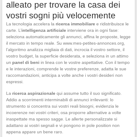
alleato per trovare la casa dei
vostri sogni più velocemente
La tecnologia accelera la
ricerca immobiliare
e ridistribuisce le
carte. L’
intelligenza artificiale
interviene ora in ogni fase:
seleziona automaticamente gli annunci, affina le proposte, legge
il mercato in tempo reale. Su www.mes-petites-annonces.org,
l’algoritmo analizza migliaia di dati, incrocia il vostro settore, il
vostro budget, la superficie desiderata, e seleziona in un attimo
un
panel di beni
in linea con le vostre aspettative. Con il tempo
e le interazioni, comprende le vostre preferenze, adatta le sue
raccomandazioni, anticipa a volte anche i vostri desideri non
espressi.
La
ricerca aspirazionale
qui assume tutto il suo significato.
Addio a scorrimenti interminabili di annunci irrilevanti: lo
strumento si concentra sui vostri reali bisogni, evidenzia le
incoerenze nei vostri criteri, osa proporre alternative a volte
inaspettate ma spesso sagge. Le allerte personalizzate si
adattano ai vostri segnali e vi pongono in pole position non
appena appare un bene raro.