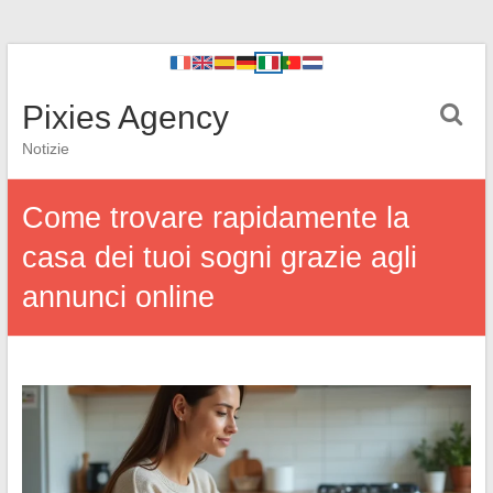
Pixies Agency
Notizie
Come trovare rapidamente la
casa dei tuoi sogni grazie agli
annunci online