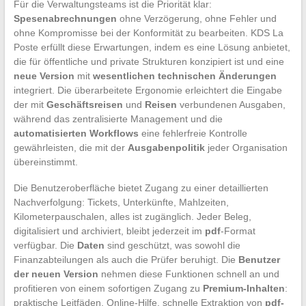
Für die Verwaltungsteams ist die Priorität klar:
Spesenabrechnungen
ohne Verzögerung, ohne Fehler und
ohne Kompromisse bei der Konformität zu bearbeiten. KDS La
Poste erfüllt diese Erwartungen, indem es eine Lösung anbietet,
die für öffentliche und private Strukturen konzipiert ist und eine
neue Version
mit
wesentlichen technischen Änderungen
integriert. Die überarbeitete Ergonomie erleichtert die Eingabe
der mit
Geschäftsreisen
und
Reisen
verbundenen Ausgaben,
während das zentralisierte Management und die
automatisierten Workflows
eine fehlerfreie Kontrolle
gewährleisten, die mit der
Ausgabenpolitik
jeder Organisation
übereinstimmt.
Die Benutzeroberfläche bietet Zugang zu einer detaillierten
Nachverfolgung: Tickets, Unterkünfte, Mahlzeiten,
Kilometerpauschalen, alles ist zugänglich. Jeder Beleg,
digitalisiert und archiviert, bleibt jederzeit im
pdf
-Format
verfügbar. Die
Daten
sind geschützt, was sowohl die
Finanzabteilungen als auch die Prüfer beruhigt. Die
Benutzer
der neuen Version
nehmen diese Funktionen schnell an und
profitieren von einem sofortigen Zugang zu
Premium-Inhalten
:
praktische Leitfäden, Online-Hilfe, schnelle Extraktion von
pdf-